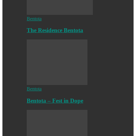
Bentota
The Residence Bentota
Bentota
Bentota – Fest in Dope