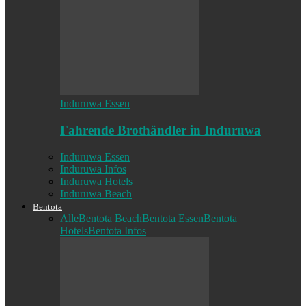
Induruwa Essen
Fahrende Brothändler in Induruwa
Induruwa Essen
Induruwa Infos
Induruwa Hotels
Induruwa Beach
Bentota
Alle
Bentota Beach
Bentota Essen
Bentota
Hotels
Bentota Infos