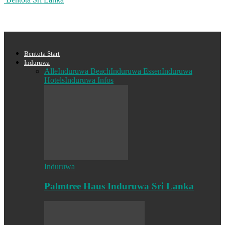
Bentota Start
Induruwa
Alle
Induruwa Beach
Induruwa Essen
Induruwa
Hotels
Induruwa Infos
Induruwa
Palmtree Haus Induruwa Sri Lanka