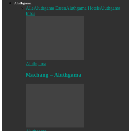
Aluthgama
Alle
Aluthgama Essen
Aluthgama Hotels
Aluthgama
Infos
Aluthgama
Machang – Aluthgama