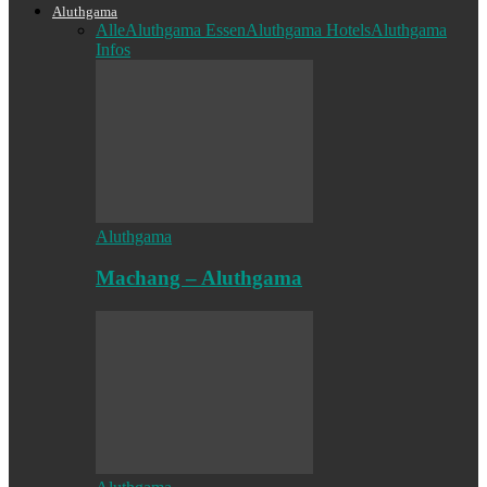
Aluthgama
Alle
Aluthgama Essen
Aluthgama Hotels
Aluthgama
Infos
Aluthgama
Machang – Aluthgama