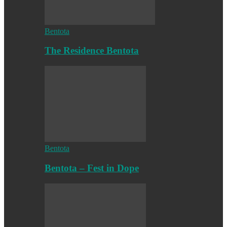
Bentota
The Residence Bentota
Bentota
Bentota – Fest in Dope