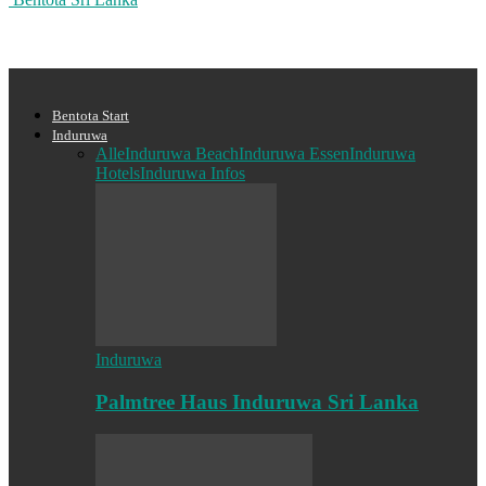
Bentota Start
Induruwa
Alle
Induruwa Beach
Induruwa Essen
Induruwa
Hotels
Induruwa Infos
Induruwa
Palmtree Haus Induruwa Sri Lanka