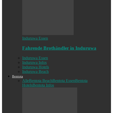
Induruwa Essen
Fahrende Brothändler in Induruwa
Induruwa Essen
Induruwa Infos
Induruwa Hotels
Induruwa Beach
Bentota
Alle
Bentota Beach
Bentota Essen
Bentota
Hotels
Bentota Infos