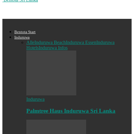
Bentota Start
Induruwa
Alle
Induruwa Beach
Induruwa Essen
Induruwa
Hotels
Induruwa Infos
Induruwa
Palmtree Haus Induruwa Sri Lanka