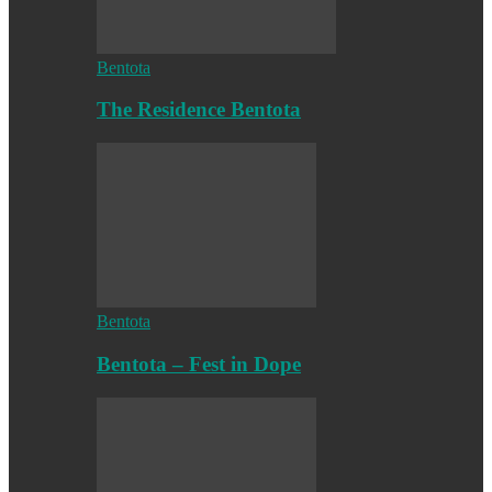
Bentota
The Residence Bentota
Bentota
Bentota – Fest in Dope