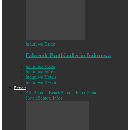
Induruwa Essen
Fahrende Brothändler in Induruwa
Induruwa Essen
Induruwa Infos
Induruwa Hotels
Induruwa Beach
Bentota
Alle
Bentota Beach
Bentota Essen
Bentota
Hotels
Bentota Infos