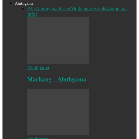
Aluthgama
Alle
Aluthgama Essen
Aluthgama Hotels
Aluthgama
Infos
Aluthgama
Machang – Aluthgama