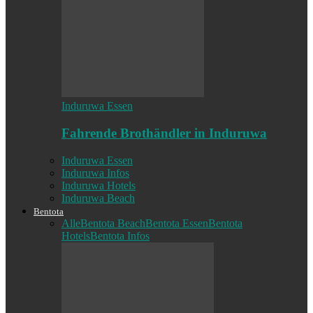
Induruwa Essen
Fahrende Brothändler in Induruwa
Induruwa Essen
Induruwa Infos
Induruwa Hotels
Induruwa Beach
Bentota
Alle
Bentota Beach
Bentota Essen
Bentota
Hotels
Bentota Infos