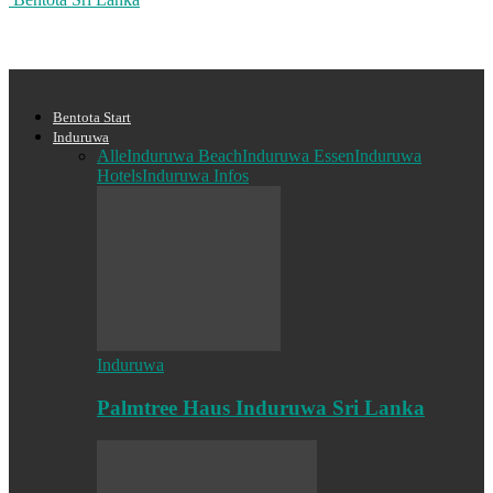
Bentota Start
Induruwa
Alle
Induruwa Beach
Induruwa Essen
Induruwa
Hotels
Induruwa Infos
Induruwa
Palmtree Haus Induruwa Sri Lanka