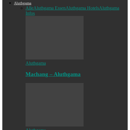
Aluthgama
Alle
Aluthgama Essen
Aluthgama Hotels
Aluthgama
Infos
Aluthgama
Machang – Aluthgama