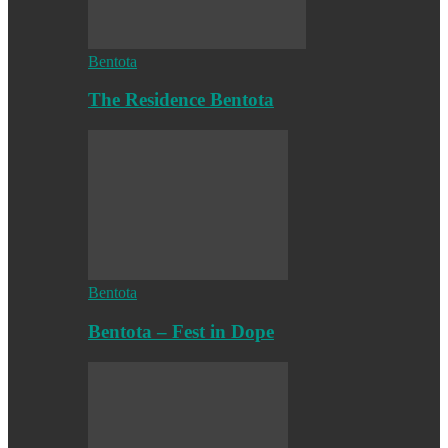
Bentota
The Residence Bentota
Bentota
Bentota – Fest in Dope