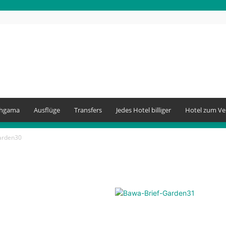
thgama
Ausflüge
Transfers
Jedes Hotel billiger
Hotel zum Ve
arden30