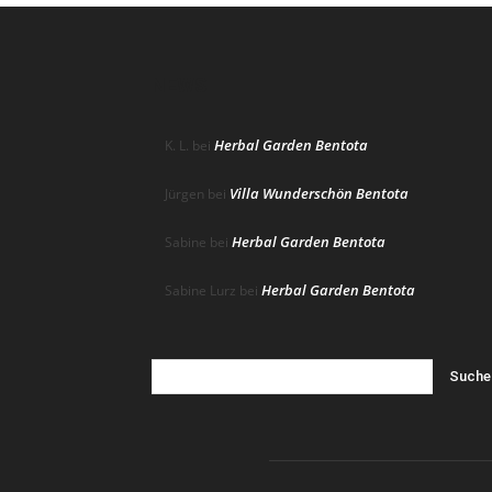
NEWS
Herbal Garden Bentota
K. L.
bei
Villa Wunderschön Bentota
Jürgen
bei
Herbal Garden Bentota
Sabine
bei
Herbal Garden Bentota
Sabine Lurz
bei