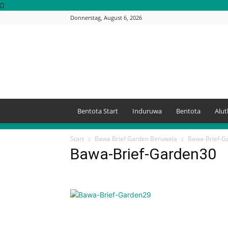
Donnerstag, August 6, 2026
Bentota
Sri
Lanka
Bentota Start
Induruwa
Bentota
Alu
Start
Bawa Brief Garden Beruwala
Bawa-Brief-G
Bawa-Brief-Garden30