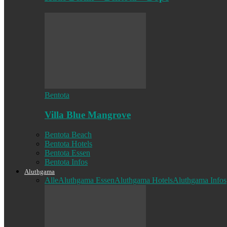
Bentota
Villa Blue Mangrove
Bentota Beach
Bentota Hotels
Bentota Essen
Bentota Infos
Aluthgama
Alle
Aluthgama Essen
Aluthgama Hotels
Aluthgama Infos