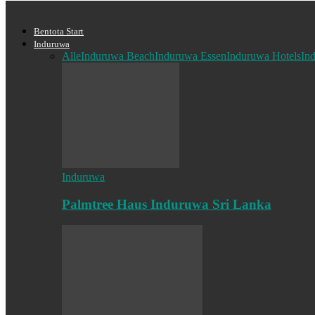
Bentota Start
Induruwa
Alle
Induruwa Beach
Induruwa Essen
Induruwa Hotels
In
Induruwa
Palmtree Haus Induruwa Sri Lanka