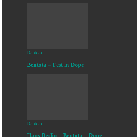
Bentota
Bentota – Fest in Dope
Bentota
Haus Berlin – Bentota – Dope