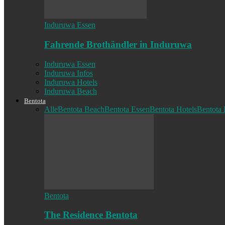
Induruwa Essen
Fahrende Brothändler in Induruwa
Induruwa Essen
Induruwa Infos
Induruwa Hotels
Induruwa Beach
Bentota
Alle
Bentota Beach
Bentota Essen
Bentota Hotels
Bentota 
Bentota
The Residence Bentota