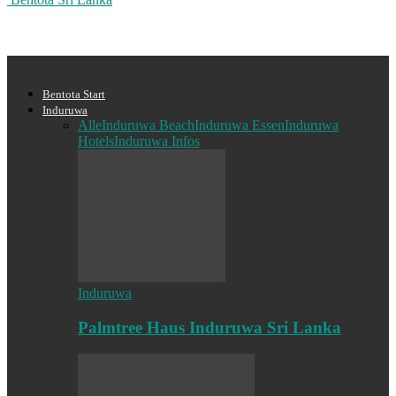
Bentota Start
Induruwa
Alle
Induruwa Beach
Induruwa Essen
Induruwa
Hotels
Induruwa Infos
Induruwa
Palmtree Haus Induruwa Sri Lanka