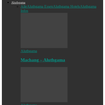
Aluthgama
Alle
Aluthgama Essen
Aluthgama Hotels
Aluthgama
Infos
Aluthgama
Machang – Aluthgama