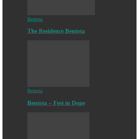
Bentota
The Residence Bentota
Bentota
Bentota – Fest in Dope