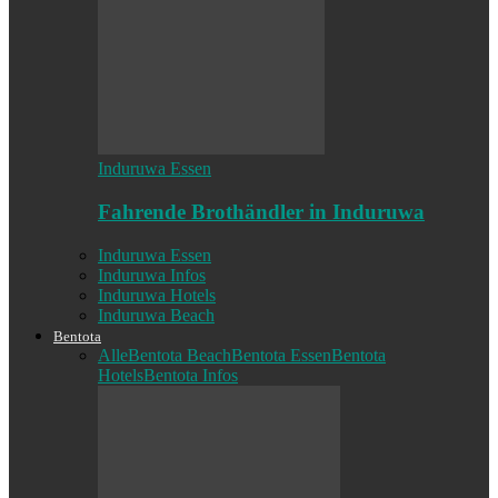
Induruwa Essen
Fahrende Brothändler in Induruwa
Induruwa Essen
Induruwa Infos
Induruwa Hotels
Induruwa Beach
Bentota
Alle
Bentota Beach
Bentota Essen
Bentota
Hotels
Bentota Infos