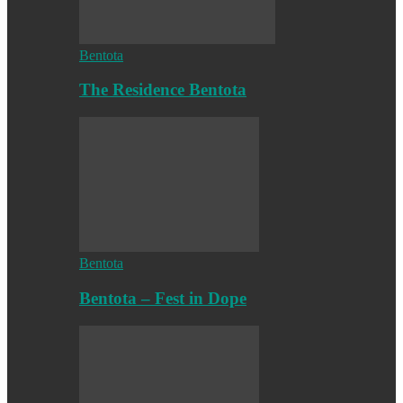
Bentota
The Residence Bentota
Bentota
Bentota – Fest in Dope