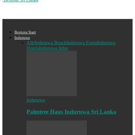
Bentota Start
Induruwa
Alle
Induruwa Beach
Induruwa Essen
Induruwa
Hotels
Induruwa Infos
Induruwa
Palmtree Haus Induruwa Sri Lanka