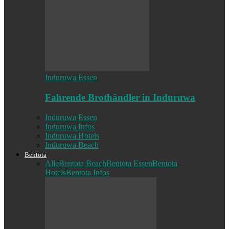
Induruwa Essen
Fahrende Brothändler in Induruwa
Induruwa Essen
Induruwa Infos
Induruwa Hotels
Induruwa Beach
Bentota
Alle
Bentota Beach
Bentota Essen
Bentota
Hotels
Bentota Infos