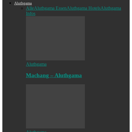
Aluthgama
Alle
Aluthgama Essen
Aluthgama Hotels
Aluthgama
Infos
Aluthgama
Machang – Aluthgama