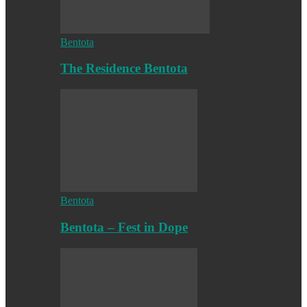
Bentota
The Residence Bentota
Bentota
Bentota – Fest in Dope