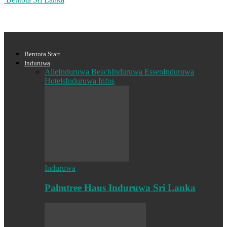
Bentota Start
Induruwa
Alle
Induruwa Beach
Induruwa Essen
Induruwa
Hotels
Induruwa Infos
Induruwa
Palmtree Haus Induruwa Sri Lanka