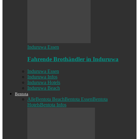
Induruwa Essen
Fahrende Brothändler in Induruwa
Induruwa Essen
Induruwa Infos
Induruwa Hotels
Induruwa Beach
Bentota
Alle
Bentota Beach
Bentota Essen
Bentota
Hotels
Bentota Infos