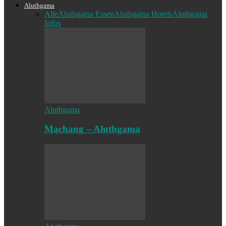
Aluthgama
Alle
Aluthgama Essen
Aluthgama Hotels
Aluthgama
Infos
Aluthgama
Machang – Aluthgama