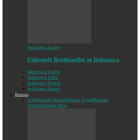
Induruwa Essen
Fahrende Brothändler in Induruwa
Induruwa Essen
Induruwa Infos
Induruwa Hotels
Induruwa Beach
Bentota
Alle
Bentota Beach
Bentota Essen
Bentota
Hotels
Bentota Infos