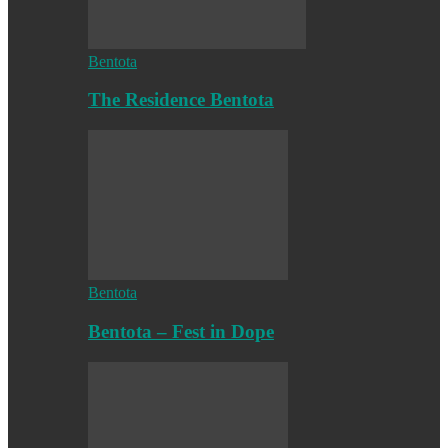
Bentota
The Residence Bentota
Bentota
Bentota – Fest in Dope