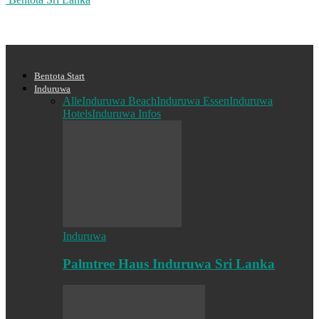
Bentota Start
Induruwa
Alle
Induruwa Beach
Induruwa Essen
Induruwa
Hotels
Induruwa Infos
Induruwa
Palmtree Haus Induruwa Sri Lanka