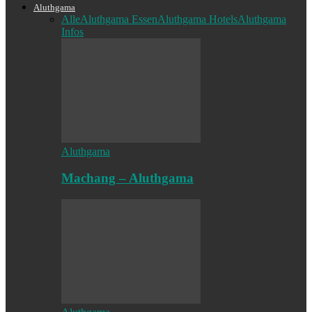
Aluthgama
Alle
Aluthgama Essen
Aluthgama Hotels
Aluthgama
Infos
Aluthgama
Machang – Aluthgama